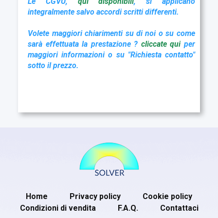
Le CGVU,
qui disponibil
i
, si applicano
integralmente salvo accordi scritti differenti.
Volete maggiori chiarimenti su di noi o su come
sarà effettuata la prestazione ?
cliccate qu
i
per
maggiori informazioni o su "Richiesta contatto"
sotto il prezzo.
Home
Privacy policy
Cookie policy
Condizioni di vendita
F.A.Q.
Contattaci