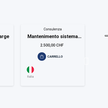
Consulenza
arge
Mantenimento sistema
Sist
ISO 14064 Small
2.500,00 CHF
CARRELLO
Italia
Italia