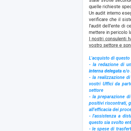
state svolte secondo
quelle richieste spec
Un audit interno eseg
verificare che il si
l'audit dell'ente di 
mettere in pericolo l
I nostri consulenti 
vostro settore e sono
L'acquisto di questo 
- la redazione di u
interna delegata
e/o 
- la realizzazione d
vostri Uffici da pa
settore
- la preparazione di 
positivi riscontrati,
all'efficacia dei proc
- l'assistenza a dist
questo sia svolto entr
- le spese di trasfer