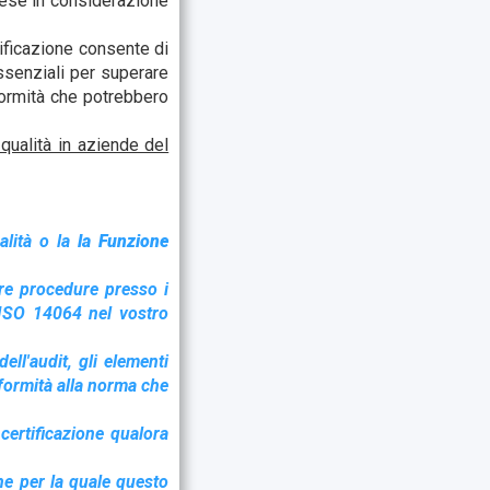
rese in considerazione
tificazione consente di
essenziali per superare
nformità che potrebbero
qualità in aziende del
alità o la
la Funzione
tre procedure presso i
a ISO 14064 nel vostro
dell'audit, gli elementi
nformità alla norma che
 certificazione qualora
one per la quale questo