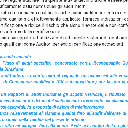
 le regole stabilite. Tra queste attività devono anche essere p
ificamente dalla norma quali gli audit interni.
uito da consulenti qualificati anche come auditor per enti di cer
stema qualità sia effettivamente applicato, fornisce indicazioni 
certificazione e riduce il rischio che siano rilevate delle non-co
a conferma della certificazione.
hanno sviluppato ed utilizzato direttamente sistemi di gestione 
 qualificati come Auditori per enti di certificazione accreditati.
articolo include:
n Piano di audit specifico, concordato con il Responsabile Qu
la Direzione
i audit interni in conformità al requisito normativo ed alle vos
rte di Consulente qualificato (CV a disposizione) per la norm
un Rapport di audit indicante gli aspetti verificati, il risultato
 gli eventuali punti deboli del sistema con
riferimento sia alla co
essi aziendali, la
proposta di azioni di miglioramento
anza relativamente al sistema qualità fino all'audit dell'ente di
o i limiti della validità del presente articolo
ta, vitto ed alloggio fino alla vostra Sede nell'ambito della regi