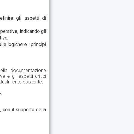
finire gli aspetti di
operative, indicando gli
ivo;
le logiche e i principi
 della documentazione
e e gli aspetti critici
attualmente esistente;
o.
, con il supporto della