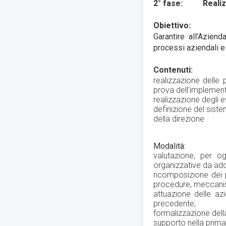
2° fase: Realizza
Obiettivo:
Garantire all’Azien
processi aziendali e 
Contenuti:
realizzazione delle 
prova dell'implement
realizzazione degli 
definizione del siste
della direzione
Modalità:
valutazione, per og
organizzative da ado
ricomposizione dei p
procedure, meccanism
attuazione delle azi
precedente;
formalizzazione dell
supporto nella prim