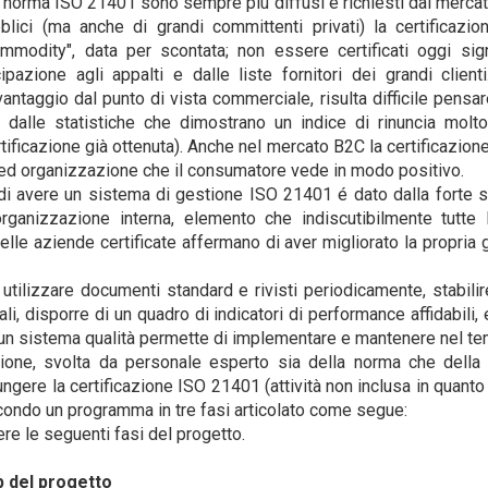
 norma ISO 21401 sono sempre più diffusi e richiesti dal mercato
blici (ma anche di grandi committenti privati) la certificaz
mmodity", data per scontata; non essere certificati oggi si
cipazione agli appalti e dalle liste fornitori dei grandi clie
vantaggio dal punto di vista commerciale, risulta difficile pensa
 dalle statistiche che dimostrano un indice di rinuncia mol
rtificazione già ottenuta). Anche nel mercato B2C la certificazio
 ed organizzazione che il consumatore vede in modo positivo.
 di avere un sistema di gestione ISO 21401 é dato dalla forte 
organizzazione interna, elemento che indiscutibilmente tutte 
lle aziende certificate affermano di aver migliorato la propria 
 utilizzare documenti standard e rivisti periodicamente, stabilir
li, disporre di un quadro di indicatori di performance affidabili, 
 un sistema qualità permette di implementare e mantenere nel te
one, svolta da personale esperto sia della norma che della v
ngere la certificazione ISO 21401 (attività non inclusa in quanto
econdo un programma in tre fasi articolato come segue:
re le seguenti fasi del progetto.
p del progetto