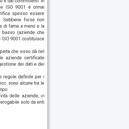
 e dai committenti. In
ione ISO 9001 é ormai
gnifica spesso essere
nti. Sebbene forse non
re di farne a meno e la
to basso (aziende che
ne ISO 9001 costituisce
spinta che esso dà nel
le aziende certificate
gestione dei dati e dei
e regole definite per i
ecc. sono alcune tra le
mpo.
ita delle aziende, vi
 erogabile solo da enti