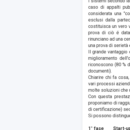
I sistemi secondo la
caso di appalti pub
considerata una "co
esclusi dalla parte
costituisca un vero 
prova di ciò é data
rinunciano ad una ce
una prova di serietà
Il grande vantaggio
miglioramento dell'
riconoscono (80 % de
documenti).
Chiarire chi fa cosa,
vari processi azienda
molte soluzioni che
Con questa prestazi
proponiamo di raggiu
di certificazione) s
Si possono distingue
1° fase
Start-u