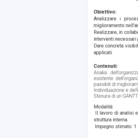
Obiettivo:
Analizzare i proces
miglioramento nell’a
Realizzare, in collabo
interventi necessari
Dare concreta visibil
applicati.
Contenuti:
Analisi dell’organ
esistente dell’organ
passibili di migliora
Individuazione e defi
Stesura di un GANTT a
Modalità:
Il lavoro di analis
struttura interna.
Impegno stimato: 1