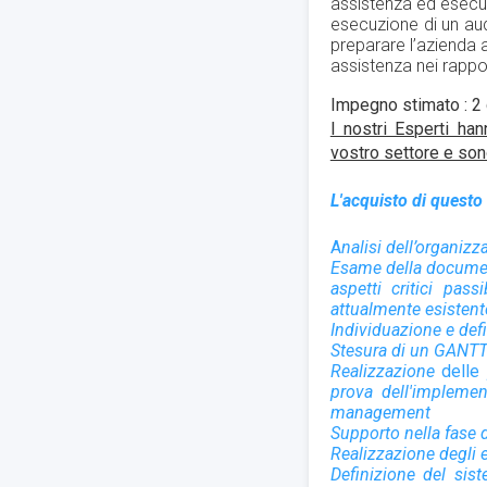
assistenza ed esecuzi
esecuzione di un audi
preparare l’azienda al
assistenza nei rappor
Impegno stimato : 2
I nostri Esperti ha
vostro settore e sono
L'acquisto di questo 
A
nalisi dell’organiz
Esame della document
aspetti critici pas
attualmente esistent
Individuazione e defi
Stesura di un GANTT a
Realizzazione
delle
prova dell'implemen
management
Supporto nella fase
Realizzazione degli 
D
efinizione del sis