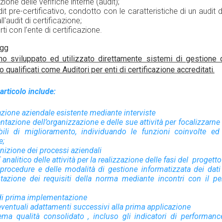
one delle verifiche interne (audit);
t pre-certificativo, condotto con le caratteristiche di un audit di
l'audit di certificazione;
ti con l’ente di certificazione.
 gg
nno sviluppato ed utilizzato direttamente sistemi di gestione 
 qualificati come Auditori per enti di certificazione accreditati.
articolo include:
zazione aziendale esistente mediante interviste
azione dell’organizzazione e delle sue attività per focalizzarne 
sibili di miglioramento, individuando le funzioni coinvolte ed
e;
nizione dei processi aziendali
nalitico delle attività per la realizzazione delle fasi del progetto
procedure e delle modalità di gestione informatizzata dei dati 
tazione dei requisiti della norma mediante incontri con il pe
 di prima implementazione
eventuali adattamenti successivi alla prima applicazione
tema qualità consolidato , incluso gli indicatori di performanc