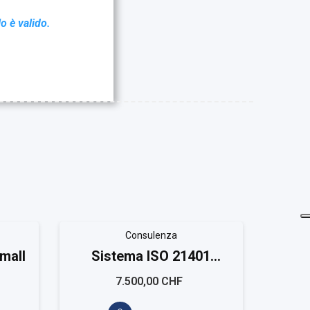
lo è valido.
Consulenza
mall
Sistema ISO 21401
Sist
Medium
7.500,00 CHF