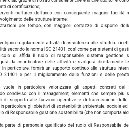
mmerciali, grazie al nostro consulente che è anche auditor e con
nti di certificazione;
erventi nell’arco dell’anno con conseguente maggior facilità 
volgimento delle strutture interne;
istrazioni per tempo, con maggiori certezze di disporre del
svolgono regolarmente attività di assistenza alle strutture ricet
lità secondo la norma ISO 21401, così come per sistemi di gestio
icolo si affida il ruolo di responsabile sistema gestione so
gerà da coordinatore delle attività e svolgerà direttamente l
a. In particolare, fornirà un supporto continuo alla struttura inte
O 21401 e per il miglioramento delle funzioni e delle prest
o vuole in particolare valorizzare gli aspetti concreti del
odo condiviso con il management, elementi che sempre più s
i di supporto alle funzioni operative e di trasmissione delle 
n particolare gli obiettivi di sostenibilità ambientale, sociale e
lo di Responsabile gestione sostenibilità (che non comporta alc
da parte di personale qualificato del ruolo di Responsabile d