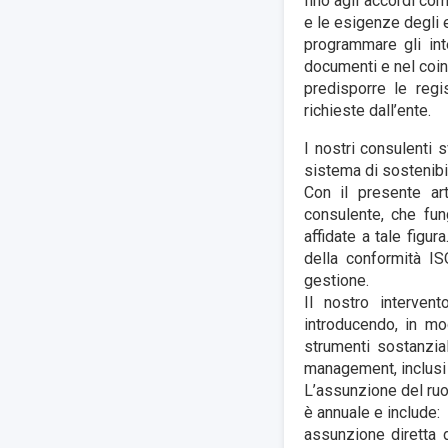
fino agli accordi co
e le esigenze degli e
programmare gli int
documenti e nel coin
predisporre le reg
richieste dall’ente.
I nostri consulenti 
sistema di sostenibi
Con il presente art
consulente, che fun
affidate a tale figur
della conformità IS
gestione.
Il nostro intervent
introducendo, in m
strumenti sostanzial
management, inclusi i
L’assunzione del ruo
è annuale e include:
assunzione diretta 