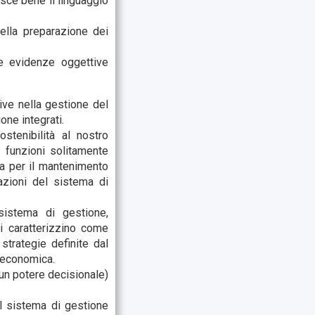
osce bene il linguaggio
nella preparazione dei
le evidenze oggettive
tive nella gestione del
ne integrati.
stenibilità al nostro
e funzioni solitamente
rna per il mantenimento
azioni del sistema di
 sistema di gestione,
i caratterizzino come
strategie definite dal
d economica.
un potere decisionale)
el sistema di gestione