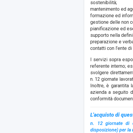
sostenibilità;
mantenimento ed agg
formazione ed infor
gestione delle non co
pianificazione ed ese
supporto nella defin
preparazione e verba
contatti con l’ente d
I servizi sopra espo
referente interno; e
svolgere direttament
n. 12 giornate lavor
Inoltre, è garantita 
azienda a seguito d
conformità documental
L'acquisto di ques
n. 12 giornate di 
disposizione) per la