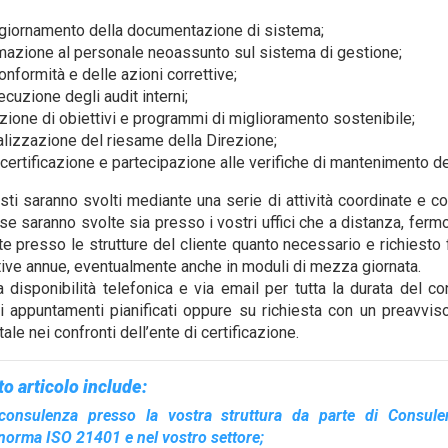
iornamento della documentazione di sistema;
mazione al personale neoassunto sul sistema di gestione;
nformità e delle azioni correttive;
cuzione degli audit interni;
izione di obiettivi e programmi di miglioramento sostenibile;
lizzazione del riesame della Direzione;
i certificazione e partecipazione alle verifiche di mantenimento de
sti saranno svolti mediante una serie di attività coordinate e c
sse saranno svolte sia presso i vostri uffici che a distanza, fer
e presso le strutture del cliente quanto necessario e richiesto
ative annue, eventualmente anche in moduli di mezza giornata.
la disponibilità telefonica e via email per tutta la durata del co
i appuntamenti pianificati oppure su richiesta con un preavvis
e nei confronti dell’ente di certificazione.
to articolo include:
consulenza presso la vostra struttura da parte di Consulen
 norma ISO 21401 e nel vostro settore;