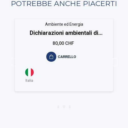
POTREBBE ANCHE PIACERTI
Ambiente ed Energia
Dichiarazioni ambientali di
prodotto ISO 14020-14021-14024-
80,00 CHF
14025
CARRELLO
Italia