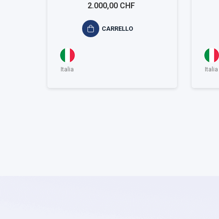
ambientale ISO 14001
am
2.000,00 CHF
Small
CARRELLO
Italia
Italia