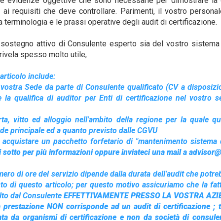
à le evidenze oggettive che sono necessarie per dimostrare la
ai requisiti che deve controllare. Parimenti, il vostro person
terminologia e le prassi operative degli audit di certificazione.
l sostegno attivo di Consulente esperto sia del vostro sistema
 rivela spesso molto utile,
articolo include:
 vostra Sede da parte di Consulente qualificato (CV a disposiz
a qualifica di auditor per Enti di certificazione nel vostro se
rta, vitto ed alloggio nell'ambito della regione per la quale qu
ede principale ed a quanto previsto dalle CGVU
e acquistare un pacchetto forfetario di "mantenimento sistema 
qui sotto per più informazioni oppure inviateci una mail a advisor@
ro di ore del servizio dipende dalla durata dell'audit che potre
o di questo articolo; per questo motivo assicuriamo che la fatt
lto dal Consulente
EFFETTIVAMENTE PRESSO LA VOSTRA AZI
restazione NON corrisponde ad un audit di certificazione ; ta
ata da organismi di certificazione e non da società di consule