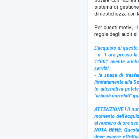
trovare con facilit
sistema di gestione 
dimestichezza con la 
Per questi motivi, i
regole degli audit si
L'acquisto di questo 
- n. 1 ora presso la
14001 avente anche l
servizi
- le spese di trasfe
limitatamente alla S
In alternativa potet
"articoli correlati" 
ATTENZIONE ! Il nume
momento dell'acquist
al numero di ore svo
NOTA BENE: Questa p
deve essere effettu