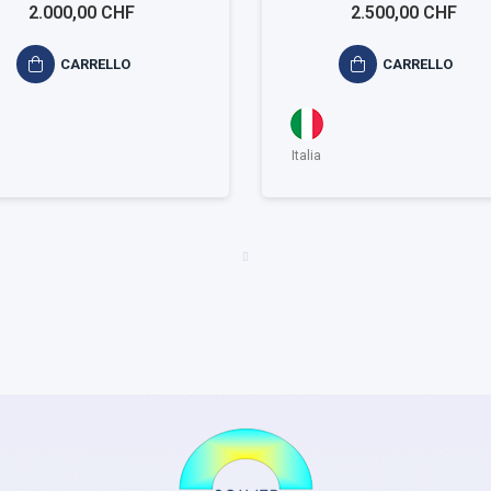
bientale ISO 14001
ambientale ISO 14
2.000,00 CHF
2.500,00 CHF
Medium
Large
CARRELLO
CARRELLO
Italia