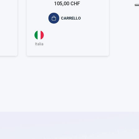
001
105,00 CHF
CARRELLO
Italia