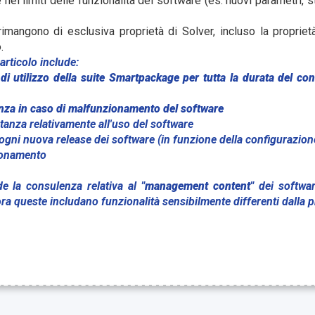
 nei limiti delle funzionalità del software (es. nuovi parametri,
rimangono di esclusiva proprietà di Solver, incluso la proprietà
.
articolo include:
 di utilizzo della suite Smartpackage per tutta la durata del co
tanza in caso di malfunzionamento del software
tanza relativamente all'uso del software
 di ogni nuova release dei software (in funzione della configurazione
bbonamento
de la consulenza relativa al
"management content"
dei softwar
ra queste includano funzionalità sensibilmente differenti dalla 