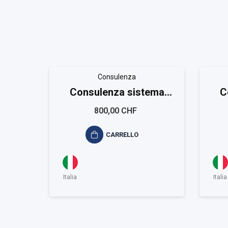
Consulenza
Consulenza sistema
C
qualità ISO 9001
am
800,00 CHF
CARRELLO
Italia
Italia