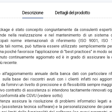
Descrizione
Dettagli del prodotto
ckage é stato concepito congiuntamente da consulenti esperti e
ende nella realizzazione e nel mantenimento di un sistema 
cipali norme internazionali di riferimento (ISO 9001, ISO
a tali norme, può tuttavia essere utilizzato semplicemente per
na poiché favorisce l'applicazione di "best practices" in modo s
nuto continuamente aggiornato ed è in grado di assicurare la 
iù recente.
o all'aggiornamento annuale della banca dati con particolare rif
; sulla base dei riscontri avuti con i clienti infatti noi aggi
da fornirvi un livello di precisione e di flessibilità sempre maggi
tivo contratto di assistenza si intendono tacitamente rinnovati o
n conformità alle CGVU (vedere sotto).
stenza assicura la risoluzione di problemi informatici legati a
po (assistenza tecnica software) e la personalizzazione dei para