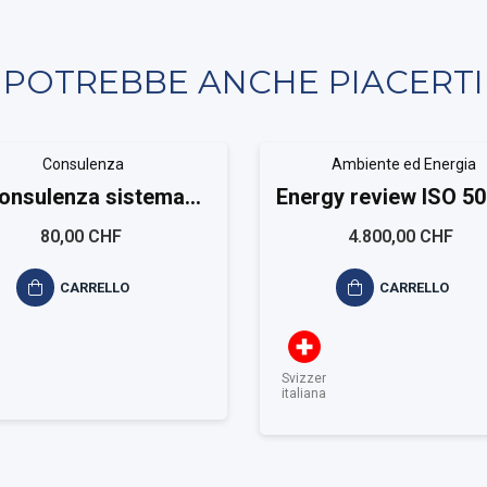
POTREBBE ANCHE PIACERTI
Consulenza
Ambiente ed Energia
onsulenza sistema
Energy review ISO 5
bientale ISO 14001
Medium
80,00 CHF
4.800,00 CHF
CARRELLO
CARRELLO
Svizzera
italiana