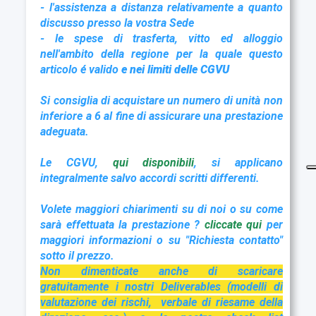
- l'assistenza a distanza relativamente a quanto
discusso presso la vostra Sede
- le spese di trasferta, vitto ed alloggio
nell'ambito della regione per la quale questo
articolo é valido
e nei limiti delle CGVU
Si consiglia di acquistare un numero di unità non
inferiore a 6 al fine di assicurare una prestazione
adeguata.
Le CGVU,
qui disponibil
i
, si applicano
integralmente salvo accordi scritti differenti.
Volete maggiori chiarimenti su di noi o su come
sarà effettuata la prestazione ?
cliccate qu
i
per
maggiori informazioni o su "Richiesta contatto"
sotto il prezzo.
Non dimenticate anche di scaricare
gratuitamente i nostri Deliverables (modelli di
valutazione dei rischi, verbale di riesame della