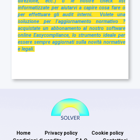
direzione, ecc.) o le nostre check list
informatizzate per aiutarvi a capire cosa fare o
per effettuare gli audit interni. Volete una
soluzione per l’aggiornamento normativo ?
acquistate un abbonamento al nostro software
online Easycompliance, lo strumento ideale per
essere sempre aggiornati sulla novità normative
e legali.
Home
Privacy policy
Cookie policy