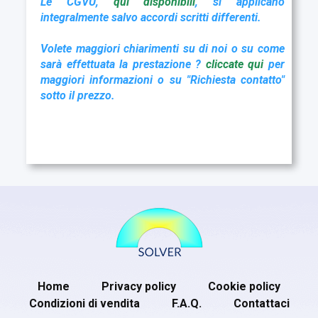
Le CGVU,
qui disponibil
i
, si applicano
integralmente salvo accordi scritti differenti.
Volete maggiori chiarimenti su di noi o su come
sarà effettuata la prestazione ?
cliccate qu
i
per
maggiori informazioni o su "Richiesta contatto"
sotto il prezzo.
Home
Privacy policy
Cookie policy
Condizioni di vendita
F.A.Q.
Contattaci