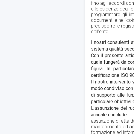
fino agli accordi co
e le esigenze degli en
programmare gl
i i
documenti e nell'coin
p
redisporre le regis
dall’ente
I nostri consulenti 
sistema qualità seco
Con il presente arti
quale fungerà da coo
figura. In particola
certificazione ISO 90
Il nostro intervento 
modo condiviso con 
di supporto alle fun
particolare obiettivi
L’assunzione del ru
annuale e include:
assunzione diretta d
mantenimento ed ag
formazione ed inform