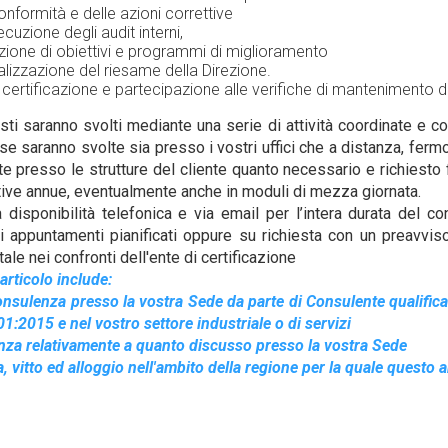
nformità e delle azioni correttive
cuzione degli audit interni,
izione di obiettivi e programmi di miglioramento
lizzazione del riesame della Direzione.
i certificazione e partecipazione alle verifiche di mantenimento d
sti saranno svolti mediante una serie di attività coordinate e c
sse saranno svolte sia presso i vostri uffici che a distanza, fer
e presso le strutture del cliente quanto necessario e richiesto
ative annue, eventualmente anche in moduli di mezza giornata.
a disponibilità telefonica e via email per l’intera durata del co
i appuntamenti pianificati oppure su richiesta con un preavvis
le nei confronti dell'ente di certificazione
articolo include:
consulenza presso la vostra Sede da parte di Consulente qualific
1:2015 e nel vostro settore industriale o di servizi
tanza relativamente a quanto discusso presso la vostra Sede
a, vitto ed alloggio nell'ambito della regione per la quale questo a