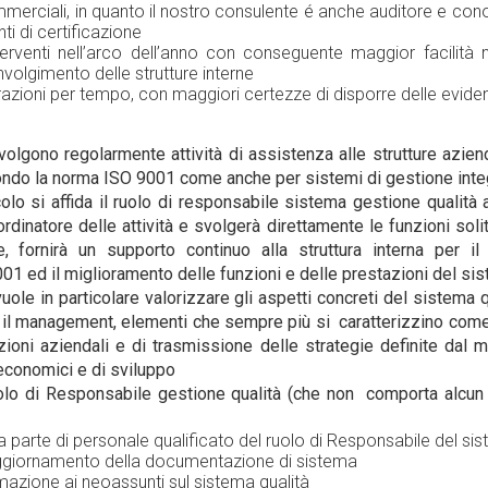
mmerciali, in quanto il nostro consulente é anche auditore e con
ti di certificazione
nterventi nell’arco dell’anno con conseguente maggior facilità 
volgimento delle strutture interne
trazioni per tempo, con maggiori certezze di disporre delle evide
svolgono regolarmente attività di assistenza alle strutture azien
ndo la norma ISO 9001 come anche per sistemi di gestione integ
colo si affida il ruolo di responsabile sistema gestione qualità 
rdinatore delle attività e svolgerà direttamente le funzioni soli
re, fornirà un supporto continuo alla struttura interna per il
01 ed il miglioramento delle funzioni e delle prestazioni del sis
vuole in particolare valorizzare gli aspetti concreti del sistema q
il management, elementi che sempre più si
caratterizzino come
zioni aziendali e di trasmissione delle strategie definite dal 
 economici e di sviluppo
olo di Responsabile gestione qualità (che non
comporta alcun 
a parte di personale qualificato del ruolo di Responsabile del
sis
giornamento della documentazione di sistema
azione ai neoassunti sul sistema qualità