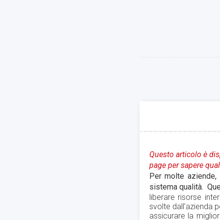
Questo articolo è disp
page per sapere quali
Per molte aziende, p
sistema qualità. Ques
l
iberare risorse int
svolte dall’azienda 
assicurare la miglior