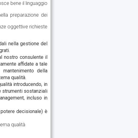
osce bene il linguaggio
nella preparazione dei
nze oggettive richieste
dali nella gestione del
rati.
al nostro consulente il
tamente affidate a tale
mantenimento della
tema qualità.
ualità introducendo, in
 strumenti sostanziali
management, incluso in
potere decisionale) è
tema qualità