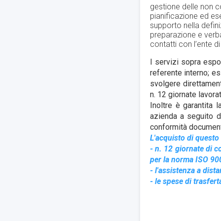
gestione delle non co
pianificazione ed
ese
supporto nella defin
preparazione e verba
contatti con l’ente d
I servizi sopra espo
referente interno; e
svolgere direttament
n. 12 giornate lavor
Inoltre è garantita l
azienda a seguito d
conformità documenta
L'acquisto di questo 
- n. 12 giornate di 
per la norma ISO 900
- l'assistenza a dis
- le spese di trasfert