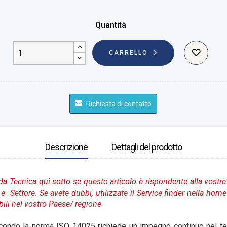
Quantità
CARRELLO
Richiesta di contatto
Descrizione
Dettagli del prodotto
da Tecnica qui sotto se questo articolo è rispondente alla vostre
 e Settore.
Se avete dubbi, utilizzate il Service finder nella hom
bili nel vostro Paese
/ regione
.
econdo la norma ISO 14025 richiede un impegno continuo nel 