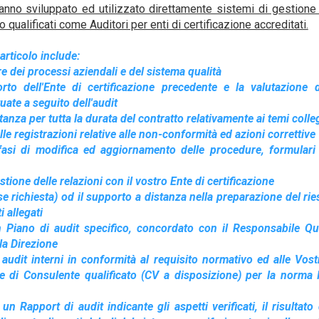
hanno sviluppato ed utilizzato direttamente sistemi di gestione 
 qualificati come Auditori per enti di certificazione accreditati.
articolo include:
re dei processi aziendali e del sistema qualità
rto dell'Ente di certificazione precedente e la valutazione d
ate a seguito dell'audit
tanza per tutta la durata del contratto relativamente ai temi colleg
le registrazioni relative alle non-conformità ed azioni correttive
 fasi di modifica ed aggiornamento delle procedure, formulari
stione delle relazioni con il vostro Ente di certificazione
se richiesta) od il supporto a distanza nella preparazione del ri
i allegati
n Piano di audit specifico, concordato con il Responsabile Qu
la Direzione
i audit interni in conformità al requisito normativo ed alle Vos
rte di Consulente qualificato (CV a disposizione) per la norm
un Rapport di audit indicante gli aspetti verificati, il risultato