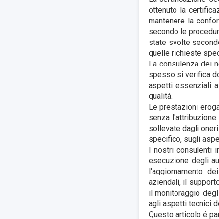
ottenuto la certific
mantenere la confor
secondo le procedure
state svolte secondo
quelle richieste spec
La consulenza dei no
spesso si verifica do
aspetti essenziali 
qualità.
Le prestazioni eroga
senza l'attribuzione
sollevate dagli oneri
specifico, sugli aspet
I nostri consulenti 
esecuzione degli aud
l'aggiornamento dei
aziendali, il support
il monitoraggio degl
agli aspetti tecnici de
Questo articolo é par