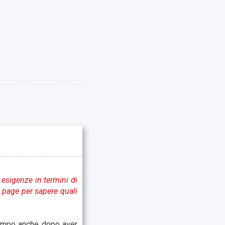
 esigenze in termini di
e page per sapere quali
tempo anche dopo aver