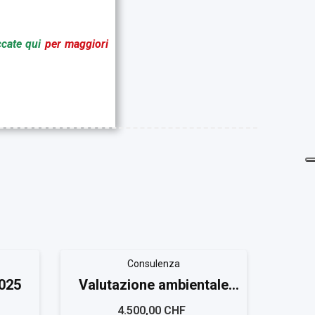
ccate qui
per maggiori
Consulenza
4025
Valutazione ambientale
Valu
ISO 14025 Small
I
4.500,00 CHF