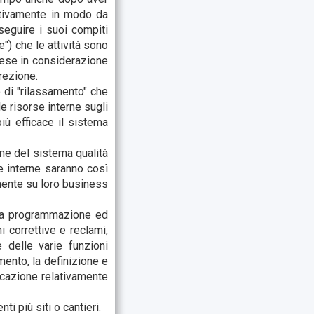
uativamente in modo da
seguire i suoi compiti
") che le attività sono
rese in considerazione
irezione.
o di "rilassamento" che
e risorse interne sugli
iù efficace il sistema
ne del sistema qualità
e interne saranno così
amente su loro business
o la programmazione ed
 correttive e reclami,
 delle varie funzioni
amento, la definizione e
ficazione relativamente
i più siti o cantieri.