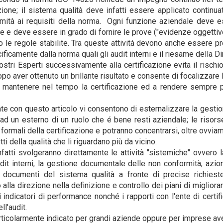
azione; il sistema qualità deve infatti essere applicato contin
mità ai requisiti della norma. Ogni funzione aziendale deve e
 e deve essere in grado di fornire le prove ("evidenze oggettive
 le regole stabilite. Tra queste attività devono anche essere p
ificamente dalla norma quali gli audit interni e il riesame della D
stri Esperti successivamente alla certificazione evita il rischi
po aver ottenuto un brillante risultato e consente di focalizzare l
a mantenere nel tempo la certificazione ed a rendere sempre p
te con questo articolo vi consentono di esternalizzare la gestio
 ad un esterno di un ruolo che é bene resti aziendale; le risors
 formali della certificazione e potranno concentrarsi, oltre ovvi
ti della qualità che li riguardano più da vicino.
infatti svolgeranno direttamente le attività "sistemiche" ovver
it interni, la gestione documentale delle non conformità, azioni
 documenti del sistema qualità a fronte di precise richieste
o alla direzione nella definizione e controllo dei piani di miglior
i indicatori di performance nonché i rapporti con l'ente di certi
ll'audit.
ticolarmente indicato per grandi aziende oppure per imprese avent