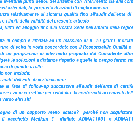
 gli eventuali punti deboli del sistema con
riferimento sia alla co
essi aziendali, la
proposta di azioni di miglioramento
anza relativamente al sistema qualità fino all'audit dell'ente di
o i limiti della validità del presente articolo
ta, vitto ed alloggio fino alla Vostra Sede nell'ambito della regi
vità in campo é limitata ad un massimo di n. 10 giorni, indica
ranno di volta in volta concordate con
il Responsabile Qualità o
 di un programma di intervento proposto dal Consulente all'in
igerà le soluzioni a distanza rispetto a quelle in campo fermo res
acia di quanto svolto.
olo non include:
l'audit dell'Ente di certificazione
te la fase di follow-up successiva all'audit dell'ente di certif
rie azioni correttive per ristabilire la conformità ai requisiti de
 verso altri siti.
sogno di un supporto meno esteso? perché non acquistare s
e il pacchetto Medium ? digitate ADMA11001 o ADMA111