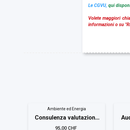
Le CGVU,
qui disponi
Volete maggiori chia
informazioni o su "Ri
Ambiente ed Energia
Consulenza valutazione
Aud
ambientale ISO 14025
95,00 CHF