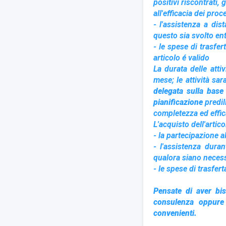
positivi riscontrati,
all'efficacia dei proc
- l'assistenza a dist
questo sia svolto entr
- le spese di trasfer
articolo é valido
La durata delle atti
mese; le attività sa
delegata
sulla base
pianificazione
predil
completezza ed effic
L
'acquisto dell'artic
- la partecipazione al
- l'assistenza duran
qualora siano necessa
- le spese di trasferta
Pensate di aver bi
consulenza oppur
convenienti.