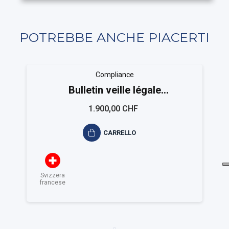
POTREBBE ANCHE PIACERTI
Compliance
Bulletin veille légale
EASYCOMPLIANCE
1.900,00 CHF
CARRELLO
Svizzera
francese