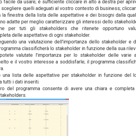
facile da usare; é sufficiente cliccare in alto a destra per aprire
 scegliere quelli adeguati al vostro contesto di business; clicc
 la finestra della lista delle aspettative e dei bisogni dalla qu
no adatte per meglio caratterizzare gli interessi dello stakeholde
ione per tuti gli stakeholders che ritenete opportuno va
leta delle aspettative di ogni stakeholder.
guendo una valutazione dell'importanza dello stakeholder e de
programma classificherà lo stakeholder in funzione della sua rile
otete valutate l'importanza per lo stakeholder delle varie 
to e il vostro interesse a soddisfarle; il programma classific
a.
 una lista delle aspettative per stakeholder in funzione del l
tutti i dati inseriti.
bero del programma consente di avere una chiara e completa 
stakeholders.