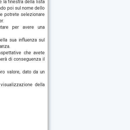
 la finestra della lista
ando poi sul nome dello
ale potrete selezionare
r.
lutare per avere una
lla sua influenza sul
vanza.
aspettative che avete
herà di conseguenza il
oro valore, dato da un
visualizzazione della