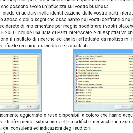
ro che possono avere un'influenza sul vostro business.
grado di guidarvi nella identificazione delle vostre parti intere
le attese e dei bisogni che esse hanno nei vostri confronti e nell
ciderete di implementare per meglio soddisfare i vostri stakeh
2030 include una lista di Parti interessate e di Aspettative che
 sono il risultato di ricerche ed analisi effettuate da moltissimi nos
erificate da numerosi auditori e consulenti.
icamente aggiornate e rese disponibili a coloro che hanno acqui
ve di riferimento subiscono delle modifiche ma anche in caso d
ni dei consulenti ed indicazioni degli auditori.