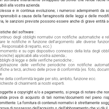
bili alla vostra azienda.
plessa e in continua evoluzione; i numerosi adempimenti da 
rensibili a causa della farraginosità delle leggi e delle modif
ttavia, le sanzioni previste possono essere anche di grave entità s
ristiche del software :
tinuo degli obblighi normativi con notifiche automatiche e rel
zzare le notifiche in funzione dell’argomento alle diverse funzio
, Responsabili di reparto, ecc.)
i momento e su ogni dispositivo connesso della lista degli obbli
ecniche) applicabili alla vostra azienda ;
blighi di legge e delle verifiche periodiche ;
gistrazione delle verifiche periodiche con notifiche automa
ifiche a terzi, archivio delle prove di conformità (es. foto, docume
he
ne della conformità legale per sito, ambito, funzione ecc.
richieste di chiarimenti ai nostri esperti.
ggette a copyright e/o a pagamento, si prega di notare che non
lida prova di acquisto di tali norme/documenti nel pieno risp
emittente. La fornitura di contenuti normativi è strettamente sog
 prova di possesso dell'acquisto o dell'abbonamento che vi dà il 