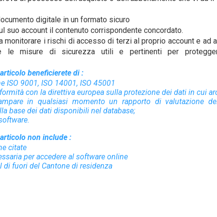
 documento digitale in un formato sicuro
ul suo account il contenuto corrispondente concordato.
 monitorare i rischi di accesso di terzi al proprio account e ad at
tte le misure di sicurezza utili e pertinenti per protegge
rticolo beneficierete di :
rme ISO 9001, ISO 14001, ISO 45001
ormità con la direttiva europea sulla protezione dei dati in cui arch
tampare in qualsiasi momento un rapporto di valutazione del
a base dei dati disponibili nel database;
 software.
articolo non include :
rme citate
essaria per accedere al software online
al di fuori del Cantone di residenza