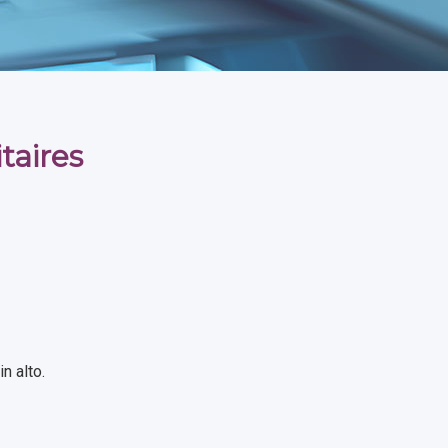
taires
n alto.