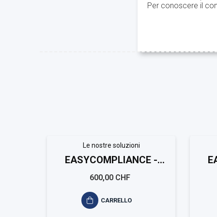
Per conoscere il con
Le nostre soluzioni
EASYCOMPLIANCE -
E
Schweizer Kantonen
S
600,00 CHF
Arbeitssicherheit
CARRELLO