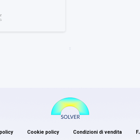
era
ca
policy
Cookie policy
Condizioni di vendita
F