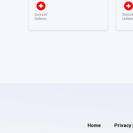
Svizzera
Svizz
tedesca
tedes
Home
Privacy 