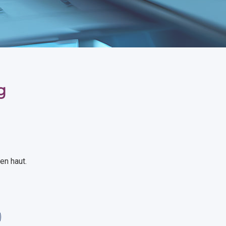
g
en haut.